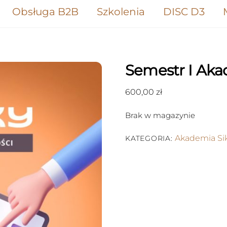
Obsługa B2B
Szkolenia
DISC D3
Semestr I Akad
600,00
zł
Brak w magazynie
Akademia Si
KATEGORIA: