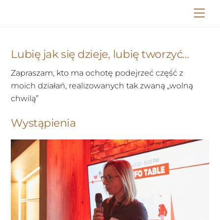
Skip
Me
to
content
Lubię jak się dzieje, lubię tworzyć…
Zapraszam, kto ma ochotę podejrzeć część z
moich działań, realizowanych tak zwaną „wolną
chwilą”
Wystąpienia