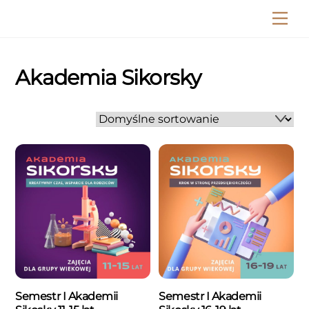
Skip
Me
to
content
Akademia Sikorsky
Semestr I Akademii
Semestr I Akademii