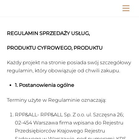
Skip
Me
to
content
REGULAMIN SPRZEDAŻY USŁUG,
PRODUKTU CYFROWEGO, PRODUKTU
Każdy projekt na stronie posiada swój szczegółowy
regulamin, który obowiązuje od chwili zakupu.
1. Postanowienia ogólne
Terminy użyte w Regulaminie oznaczają:
RPP&ALL- RPP&ALL Sp. Z o.o. ul. Szczęsna 26;
02-454 Warszawa firma wpisana do Rejestru
Przedsiębiorców Krajowego Rejestru
Sądowego w Warszawie, pod numerami: KRS