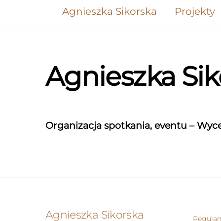
Skip
Agnieszka Sikorska
Projekty
to
content
Agnieszka Si
Organizacja spotkania, eventu – Wyc
Agnieszka Sikorska
Regula