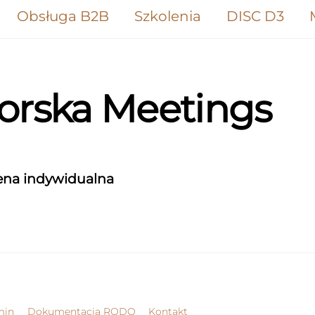
Obsługa B2B
Szkolenia
DISC D3
korska Meetings
ena indywidualna
Back
min
Dokumentacja RODO
Kontakt