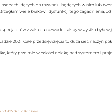
o osobach idących do rozwodu, będących w nim lub tworz
trzegłam wiele braków i dysfunkcji tego zagadnienia, od 
pecjalistów z zakresu rozwodu, tak by wszystko było w
padzie 2021. Całe przedsięwzięcia to duża sieć naczyń po
ka, który przejmie w całości opiekę nad systemem i proj
xQrfPzSdC_qlPlOSw