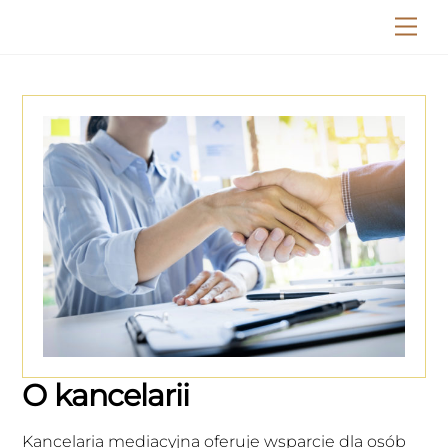
Skip
Me
to
content
O kancelarii
Kancelaria mediacyjna oferuje wsparcie dla osób